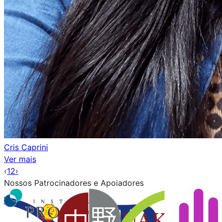
Cris Caprini
Ver mais
‹
1
2
›
Nossos
Patrocinadores
e
Apoiadores