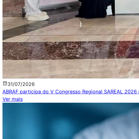
31
/
07
/
2026
ABRAF participa do V Congresso Regional SAREAL 2026
Ver mais