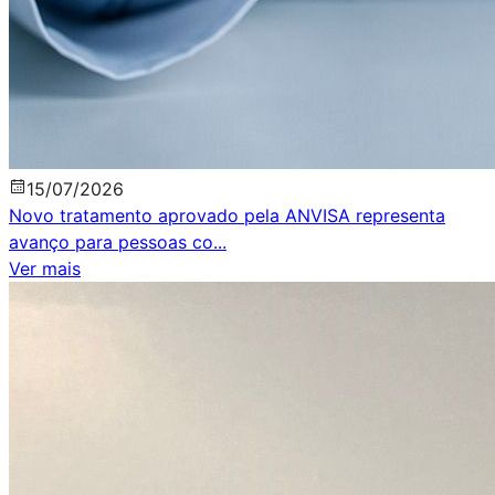
15
/
07
/
2026
Novo tratamento aprovado pela ANVISA representa
avanço para pessoas co
...
Ver mais